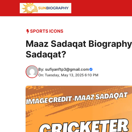
Skip
to
content
SPORTS ICONS
Maaz Sadaqat Biography
Sadaqat?
By:
sufiyanftp3@gmail.com
On: Tuesday, May 13, 2025 6:10 PM