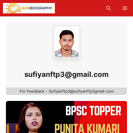
Skip
Me
to
content
sufiyanftp3@gmail.com
For Feedback - Sufiyanftp3@sufiyanftp3gmail-com