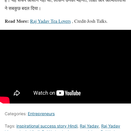
ने सबकुछ बदल दिया।
Read More:
Raj Yadav Tea Lovers
, Credit-Josh Talks.
Categories:
Entrepreneurs
Tags:
inspirational success story Hindi
,
Raj Yadav
,
Raj Yadav