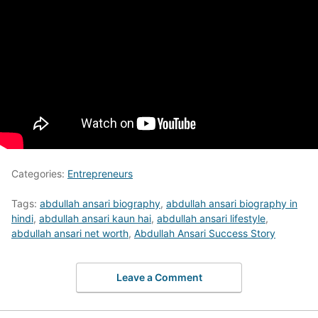
Categories:
Entrepreneurs
Tags:
abdullah ansari biography
,
abdullah ansari biography in
hindi
,
abdullah ansari kaun hai
,
abdullah ansari lifestyle
,
abdullah ansari net worth
,
Abdullah Ansari Success Story
Leave a Comment