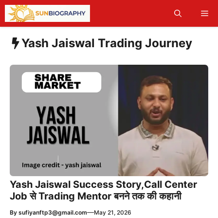
Skip
Me
to
content
Yash Jaiswal Trading Journey
Yash Jaiswal Success Story,Call Center
Job से Trading Mentor बनने तक की कहानी
—
By
sufiyanftp3@gmail.com
May 21, 2026