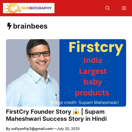
Skip
Me
to
content
brainbees
FirstCry Founder Story
| Supam
Maheshwari Success Story in Hindi
—
By
sufiyanftp3@gmail.com
July 20, 2025